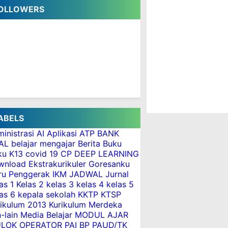
OLLOWERS
ABELS
inistrasi
AI
Aplikasi
ATP
BANK
AL
belajar mengajar
Berita
Buku
ku K13
covid 19
CP
DEEP LEARNING
wnload
Ekstrakurikuler
Goresanku
ru Penggerak
IKM
JADWAL
Jurnal
as 1
Kelas 2
kelas 3
kelas 4
kelas 5
as 6
kepala sekolah
KKTP
KTSP
rikulum 2013
Kurikulum Merdeka
n-lain
Media Belajar
MODUL AJAR
LOK
OPERATOR
PAI BP
PAUD/TK