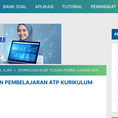
BANK SOAL
APLIKASI
Skip to main content
TUTORIAL
PERANGKAT
P
L
L AJAR
DOWNLOAD ALUR TUJUAN PEMBELAJARAN ATP KURIKULUM MERDEKA SD
N PEMBELAJARAN ATP KURIKULUM