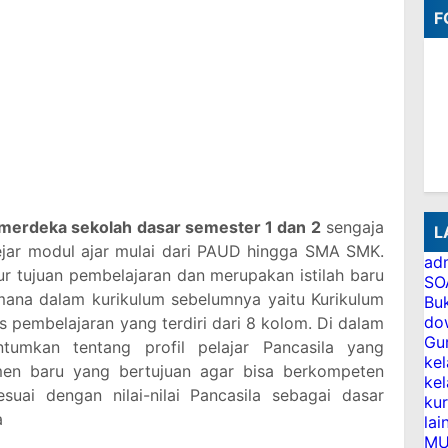
F
merdeka sekolah dasar semester 1 dan 2
sengaja
L
ejar modul ajar mulai dari PAUD hingga SMA SMK.
adm
r tujuan pembelajaran dan merupakan istilah baru
SO
ana dalam kurikulum sebelumnya yaitu Kurikulum
Bu
do
us pembelajaran yang terdiri dari 8 kolom. Di dalam
Gu
tumkan tentang profil pelajar Pancasila yang
kel
men baru yang bertujuan agar bisa berkompeten
kel
suai dengan nilai-nilai Pancasila sebagai dasar
ku
a
lai
MU