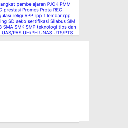
rangkat pembelajaran
PJOK
PMM
G
prestasi
Promes
Prota
REG
ulasi
religi
RPP
rpp 1 lembar
rpp
ing
SD
seko
sertifikasi
Silabus
SIM
B
SMA
SMK
SMP
teknologi
tips dan
k
UAS/PAS
UH/PH
UNAS
UTS/PTS