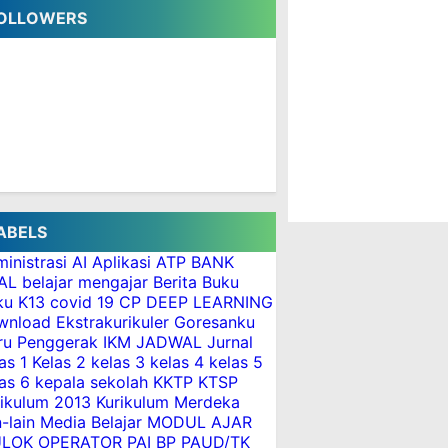
OLLOWERS
ABELS
inistrasi
AI
Aplikasi
ATP
BANK
AL
belajar mengajar
Berita
Buku
ku K13
covid 19
CP
DEEP LEARNING
wnload
Ekstrakurikuler
Goresanku
ru Penggerak
IKM
JADWAL
Jurnal
as 1
Kelas 2
kelas 3
kelas 4
kelas 5
as 6
kepala sekolah
KKTP
KTSP
rikulum 2013
Kurikulum Merdeka
n-lain
Media Belajar
MODUL AJAR
LOK
OPERATOR
PAI BP
PAUD/TK