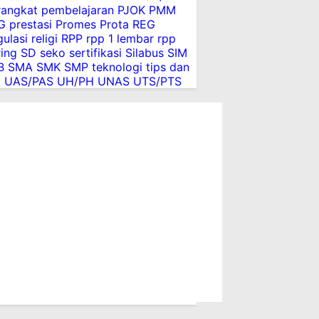
rangkat pembelajaran
PJOK
PMM
G
prestasi
Promes
Prota
REG
ulasi
religi
RPP
rpp 1 lembar
rpp
ing
SD
seko
sertifikasi
Silabus
SIM
B
SMA
SMK
SMP
teknologi
tips dan
k
UAS/PAS
UH/PH
UNAS
UTS/PTS