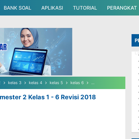
BANK SOAL
APLIKASI
Skip to main content
TUTORIAL
PERANGKAT
P
L
2
kelas 3
kelas 4
kelas 5
kelas 6
kurikulum 2013
Aplika
mester 2 Kelas 1 - 6 Revisi 2018