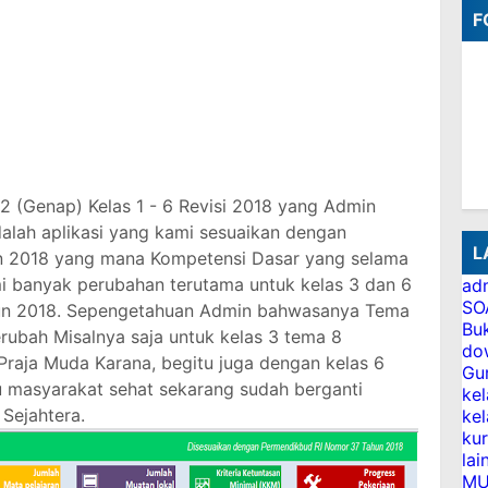
F
2 (Genap) Kelas 1 - 6 Revisi 2018 yang Admin
dalah aplikasi yang kami sesuaikan dengan
L
 2018 yang mana Kompetensi Dasar yang selama
i banyak perubahan terutama untuk kelas 3 dan 6
adm
SO
hun 2018. Sepengetahuan Admin bahwasanya Tema
Bu
erubah Misalnya saja untuk kelas 3 tema 8
do
Praja Muda Karana, begitu juga dengan kelas 6
Gu
 masyarakat sehat sekarang sudah berganti
kel
Sejahtera.
kel
ku
lai
MU