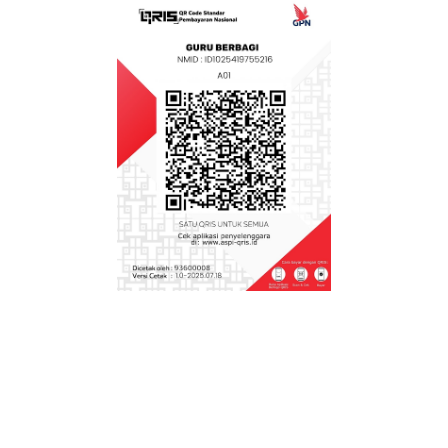
DOWNLOAD MODUL AJAR IKM SMP
KURIKULUM MERDEKA
Aplikasi Perangkat Pembelajaran K13 SD
Kurikulum Darurat
KKM K13 REVISI SD SEMUA KELAS SEMESTER 1
DAN 2
SOAL ULANGAN HARIAN DAN KISI-KISI SD K13
REVISI SEMUA KELAS
PROTA DAN PROMES SD K13 REVISI SEMUA
KELAS SEMESTER 1 DAN 2
PEMETAAN KD SD K13 REVISI SEMUA KELAS
SEMESTER 1 DAN 2
JURNAL PEMBELAJARAN DARING LURING SD
REVISI 2021 SEMESTER 1 DAN 2
RPP DARING LURING 1 LEMBAR KELAS 6
SEMESTER 1 DAN 2
RPP DARING LURING KELAS 5 1 LEMBAR
SEMESTER 1 DAN 2