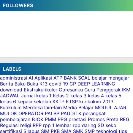
Download Prota dan Promes Kelas 5 SD
FOLLOWERS
Kurikulum Merdeka Semester 1 dan 2
Aplikasi Raport Semester 1 dan 2 SD Kelas
1,2,3,4,5,6 Kurikulum Merdeka
Buku Guru Kelas 5 SD Kurikulum Merdeka
Terbaru PDF
Perangkat Pembelajaran PJOK Kelas 5
Kurikulum Merdeka Semester 1 dan 2
Modul Ajar PAI BP Kelas 5 Kurikulum Merdeka
Semester 1 dan 2
LABELS
Aplikasi Perangkat Pembelajaran Kurikulum
administrasi
AI
Aplikasi
ATP
BANK SOAL
belajar mengajar
Merdeka Semua Kelas SD Semester 2
Berita
Buku
Buku K13
covid 19
CP
DEEP LEARNING
Perangkat Pembelajaran Kurikulum Merdeka
download
Ekstrakurikuler
Goresanku
Guru Penggerak
IKM
JADWAL
Jurnal
kelas 1
Kelas 2
kelas 3
kelas 4
kelas 5
Kelas 5 SD Semester 2
kelas 6
kepala sekolah
KKTP
KTSP
kurikulum 2013
Kurikulum Merdeka
lain-lain
Media Belajar
MODUL AJAR
MULOK
OPERATOR
PAI BP
PAUD/TK
perangkat
pembelajaran
PJOK
PMM
PPG
prestasi
Promes
Prota
REG
Regulasi
religi
RPP
rpp 1 lembar
rpp daring
SD
seko
sertifikasi
Silabus
SIM PKB
SMA
SMK
SMP
teknologi
tips