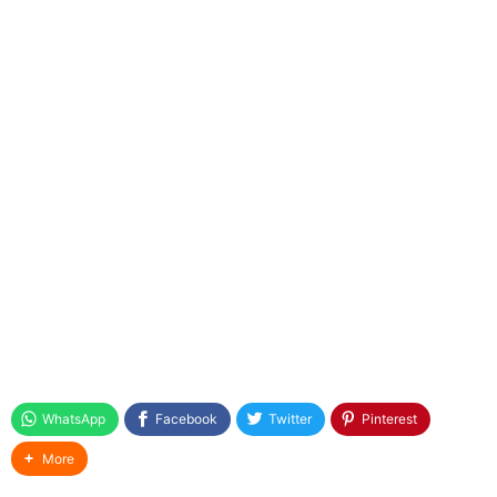
RPP DARING LURING 1 LEMBAR KELAS 4
SEMESTER 1 DAN 2
RPP DARING LURING 1 LEMBAR KELAS 3
SEMESTER 1 DAN 2
RPP Daring Luring 1 lembar Kelas 1 Pandemi
covid-19
Modul Pembelajaran Pendidikan Jasmani dan
Kesehatan (PENJASKES) SD K13 Kelas 1, 2, 3, 4,
5, dan 6
Modul pembelajaran Daring PAI BP Kelas 1, 2, 3,
4, 5, 6 SD
Contoh Modul Pembelajaran Daring Kelas 1, 2,
3, 4, 5, 6
RPP 1 Lembar SD Kelas 1, 2, 3, 4, 5, 6 Semester
1 dan 2
Download Kalender Pendidikan 2020 / 2021
WhatsApp
Facebook
Twitter
Pinterest
Excel dan PDF
RPP 1 lembar kelas 2 SD K13 Semester 1 dan 2
More
Revisi 2020