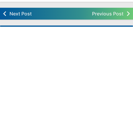
RPP 1 Lembar Kelas 1 Semester 1 dan 2 Revisi
2020
Next Post
Previous Post
kelas 5
Download Aplikasi Perangkat Pembelajaran
Deep Learning Kelas 5 SD FASE C Kurikulum
Nasional
Download Modul Ajar Deep Learning Kelas 5 SD
FASE C Kurikulum Nasional,
Download Modul Ajar Deep Learning Bahasa
Inggris Kelas 5 SD FASE C Kurikulum Nasional.
Download Modul Ajar Deep Learning Seni Rupa
Kelas 5 SD FASE C Kurikulum Nasional.
Download Modul Ajar Deep Learning PJOK
Kelas 5 SD FASE C Kurikulum Nasional
Download Modul Ajar Deep Learning IPAS Kelas
5 SD FASE C Kurikulum Nasional