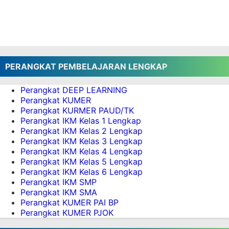
Download Modul Ajar Deep Learning
Matematika Kelas 5 SD FASE C Kurikulum
Nasional
Download Modul Ajar Deep Learning Bahasa
Indonesia Kelas 5 SD FASE C Kurikulum
Nasional
PERANGKAT PEMBELAJARAN LENGKAP
Download Modul Ajar Deep Learning
Pendidikan Pancasila Kelas 5 SD FASE C
Perangkat DEEP LEARNING
Perangkat KUMER
Kurikulum Nasional
Perangkat KURMER PAUD/TK
Pembelajaran Deep Learning Kelas 5 Fase C
Perangkat IKM Kelas 1 Lengkap
Kurikulum Nasional: Strategi Cerdas
Perangkat IKM Kelas 2 Lengkap
Membangun Kompetensi Abad 21
Perangkat IKM Kelas 3 Lengkap
Download Jadwal Pelajaran Kelas 5 SD
Perangkat IKM Kelas 4 Lengkap
Perangkat IKM Kelas 5 Lengkap
Kurikulum Merdeka Terbaru Tahun 2025
Perangkat IKM Kelas 6 Lengkap
Semester 1 dan 2
Perangkat IKM SMP
Download KKTP SD Kurikulum Merdeka Kelas 5
Perangkat IKM SMA
Semester 1 dan 2
Perangkat KUMER PAI BP
Download ATP SD Kurikulum Merdeka Kelas 5
Perangkat KUMER PJOK
Semester 1 dan 2