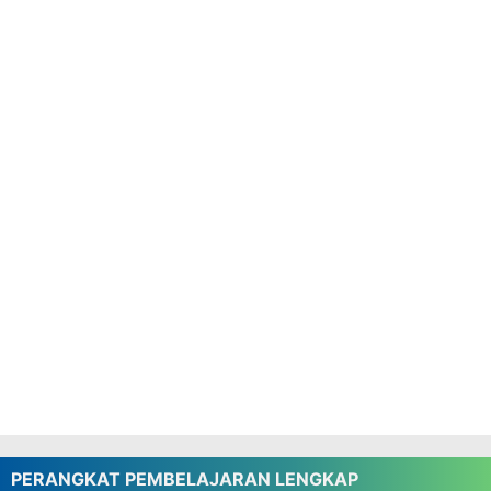
Pembelajaran Deep Learning Kelas 4 Fase B
Kurikulum Nasional: Menyiapkan Generasi
Pembelajar Mendalam
Download Jadwal Pelajaran Kelas 4 SD
Kurikulum Merdeka Terbaru Tahun 2025
Semester 1 dan 2
Download KKTP SD Kurikulum Merdeka Kelas 4
Semester 1 dan 2
Download ATP SD Kurikulum Merdeka Kelas 4
Semester 1 dan 2
Download Prota dan Promes Kelas 4 SD
Kurikulum Merdeka Semester 1 dan 2
Aplikasi Raport Semester 1 dan 2 SD Kelas
1,2,3,4,5,6 Kurikulum Merdeka
Buku Guru Kelas 4 SD Kurikulum Merdeka
Terbaru PDF
Perangkat Pembelajaran PJOK Kelas 4
Kurikulum Merdeka Semester 1 dan 2
PERANGKAT PEMBELAJARAN LENGKAP