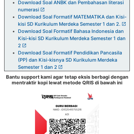
Download Soal ANBK dan Pembahasan literasi
numerasi
Download Soal Formatif MATEMATIKA dan Kisi-
kisi SD Kurikulum Merdeka Semester 1 dan 2.
Download Soal Formatif Bahasa Indonesia dan
Kisi-kisi SD Kurikulum Merdeka Semester 1 dan
2
Download Soal Formatif Pendidikan Pancasila
(PP) dan Kisi-kisnya SD Kurikulum Merdeka
Semester 1 dan 2
Download Contoh Soal OSN SMP MATEMATIKA
Bantu support kami agar tetap eksis berbagi dengan
2025 dan Pembahasannya
mentraktir kopi lewat metode QRIS di bawah ini
Download Contoh Soal OSN SD Mapel IPA 2025
dan Pembahasannya
Download Contoh Soal OSN SD Mapel
MATEMATIKA 2025 dan Pembahasannya
Download Contoh Soal OSN SD Mapel IPS 2025
Dan Pembahasannya
Soal PTS Kelas 3 Kurikulum 2013 beserta kisi-