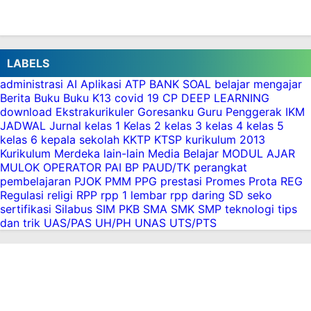
LABELS
administrasi
AI
Aplikasi
ATP
BANK SOAL
belajar mengajar
Berita
Buku
Buku K13
covid 19
CP
DEEP LEARNING
download
Ekstrakurikuler
Goresanku
Guru Penggerak
IKM
JADWAL
Jurnal
kelas 1
Kelas 2
kelas 3
kelas 4
kelas 5
kelas 6
kepala sekolah
KKTP
KTSP
kurikulum 2013
Kurikulum Merdeka
lain-lain
Media Belajar
MODUL AJAR
MULOK
OPERATOR
PAI BP
PAUD/TK
perangkat
pembelajaran
PJOK
PMM
PPG
prestasi
Promes
Prota
REG
Regulasi
religi
RPP
rpp 1 lembar
rpp daring
SD
seko
sertifikasi
Silabus
SIM PKB
SMA
SMK
SMP
teknologi
tips
dan trik
UAS/PAS
UH/PH
UNAS
UTS/PTS