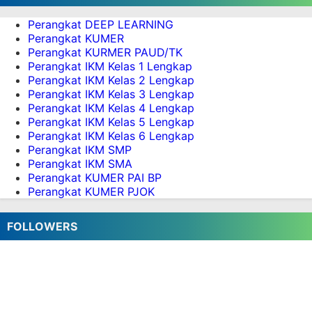
Modul Ajar PAI dan Budi Pekerti Kelas 4
Kurikulum Merdeka Semester 1 dan 2
Perangkat DEEP LEARNING
Aplikasi Perangkat Pembelajaran Kurikulum
Perangkat KUMER
Merdeka Semua Kelas SD Semester 2
Perangkat KURMER PAUD/TK
Perangkat IKM Kelas 1 Lengkap
Perangkat Pembelajaran Kurikulum Merdeka
Perangkat IKM Kelas 2 Lengkap
Kelas 4 SD Semester 2
Perangkat IKM Kelas 3 Lengkap
Perangkat IKM Kelas 4 Lengkap
Perangkat IKM Kelas 5 Lengkap
Perangkat IKM Kelas 6 Lengkap
Perangkat IKM SMP
Perangkat IKM SMA
Perangkat KUMER PAI BP
Perangkat KUMER PJOK
FOLLOWERS