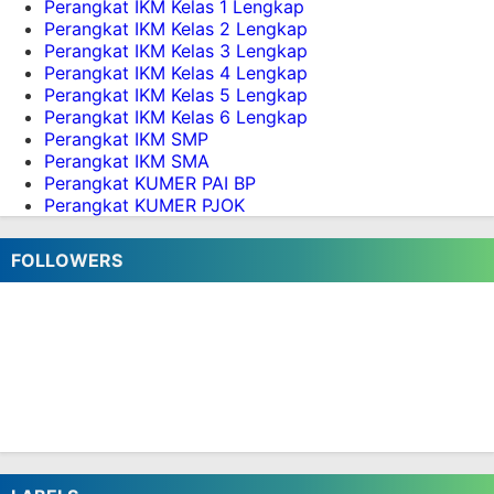
Perangkat IKM Kelas 1 Lengkap
Merdeka Semua Kelas SD Semester 2
Perangkat IKM Kelas 2 Lengkap
Perangkat IKM Kelas 3 Lengkap
kelas 1
Perangkat IKM Kelas 4 Lengkap
Perangkat IKM Kelas 5 Lengkap
Download Aplikasi Perangkat Pembelajaran
Perangkat IKM Kelas 6 Lengkap
Deep Learning Kelas 1 SD FASE A Kurikulum
Perangkat IKM SMP
Nasional
Perangkat IKM SMA
Download Modul Ajar Deep Learning Kelas 1 SD
Perangkat KUMER PAI BP
FASE A Kurikulum Nasional
Perangkat KUMER PJOK
Download Modul Ajar Deep Learning Bahasa
Inggris Kelas 1 FASE A Kurikulum Nasional,
FOLLOWERS
Download Modul Ajar Deep Learning Seni Rupa
Kelas 1 FASE A Kurikulum Nasional
Download Modul Ajar Deep Learning PJOK
Kelas 1 FASE A Kurikulum Nasional
Download Modul Ajar Deep Learning
Matematika Kelas 1 FASE A Kurikulum Nasional
Download Modul Ajar Deep Learning
Pendidikan Pancasila Kelas 1 FASE A Kurikulum