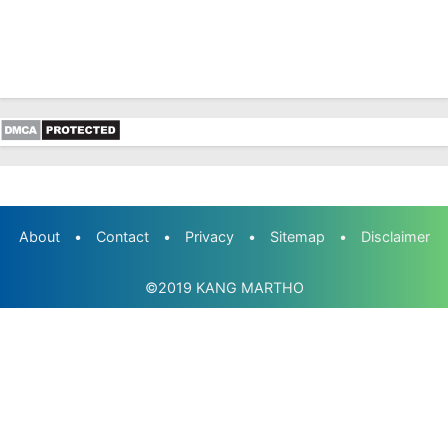
Download Prota dan Promes Kelas 1 SD
Kurikulum Merdeka Semester 1 dan 2
Aplikasi Raport Semester 1 dan 2 SD Kelas
1,2,3,4,5,6 Kurikulum Merdeka
Buku Guru Kelas 1 SD Kurikulum Merdeka
Terbaru
Perangkat Pembelajaran PJOK Kelas 1 Kurikulum
Merdeka Semester 1 dan 2
Modul Ajar PAI BP Kelas 1 Kurikulum Merdeka
Semester 1 dan 2
About
•
Contact
•
Privacy
•
Sitemap
•
Disclaimer
Jurnal Pembelajaran IKM Kelas 1 SD Semester 2
©2019
KANG MARTHO