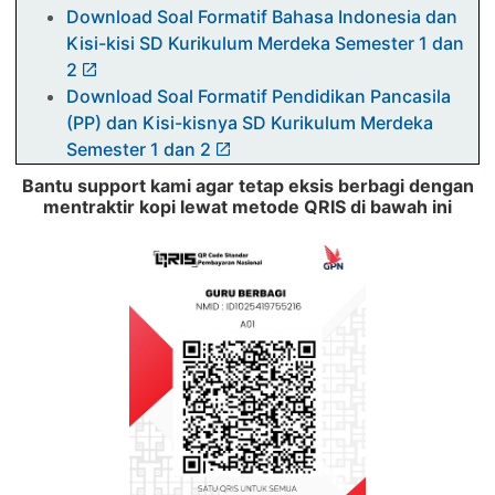
Download Soal Formatif Bahasa Indonesia dan
Kisi-kisi SD Kurikulum Merdeka Semester 1 dan
2
Download Soal Formatif Pendidikan Pancasila
(PP) dan Kisi-kisnya SD Kurikulum Merdeka
Semester 1 dan 2
Download Contoh Soal OSN SMP MATEMATIKA
Bantu support kami agar tetap eksis berbagi dengan
2025 dan Pembahasannya
mentraktir kopi lewat metode QRIS di bawah ini
Download Contoh Soal OSN SD Mapel IPA 2025
dan Pembahasannya
Download Contoh Soal OSN SD Mapel
MATEMATIKA 2025 dan Pembahasannya
Download Contoh Soal OSN SD Mapel IPS 2025
Dan Pembahasannya
Soal PTS Kelas 3 Kurikulum 2013 beserta kisi-
kisi dan kunci jawabannya Semester 1 dan 2
Soal STS PTS Kelas 2 Kurikulum Merdeka dan
Kurikulum 2013 beserta kisi-kisi dan kunci
jawabannya