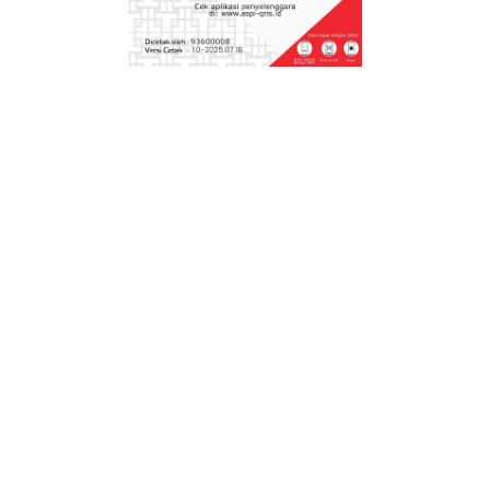
Soal STS PTS Kelas 1 Kurikulum Merdeka dan
Kurikulum 2013 beserta kisi- kisi dan kunci
jawabannya
Soal Sumatif Akhir Materi Kelas 5 Kurikulum
Merdeka
Soal Sumatif Akhir Materi Kelas 4 SD Kurikulum
Merdeka
Soal Sumatif Akhir Materi Kelas 2 Kurikulum
Merdeka
Kelas 2
Download Aplikasi Perangkat Pembelajaran
Deep Learning Kelas 2 SD FASE A Kurikulum
Nasional
Download Modul Ajar Deep Learning Kelas 2 SD
FASE A Kurikulum Nasional
Download Modul Ajar Deep Learning Bahasa
Inggris Kelas 2 FASE A Kurikulum Nasional.