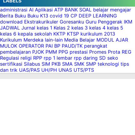
LABELS
Nasional
administrasi
AI
Aplikasi
ATP
BANK SOAL
belajar mengajar
Pembelajaran Deep Learning Kelas 1 SD
Berita
Buku
Buku K13
covid 19
CP
DEEP LEARNING
Kurikulum Nasional
download
Ekstrakurikuler
Goresanku
Guru Penggerak
IKM
JADWAL
Jurnal
kelas 1
Kelas 2
kelas 3
kelas 4
kelas 5
Download Jadwal Pelajaran Kelas 1 SD
kelas 6
kepala sekolah
KKTP
KTSP
kurikulum 2013
Kurikulum Merdeka Terbaru Tahun 2025
Kurikulum Merdeka
lain-lain
Media Belajar
MODUL AJAR
Semester 1 dan 2
MULOK
OPERATOR
PAI BP
PAUD/TK
perangkat
Download KKTP SD Kurikulum Merdeka Kelas 1
pembelajaran
PJOK
PMM
PPG
prestasi
Promes
Prota
REG
Semester 1 dan 2
Regulasi
religi
RPP
rpp 1 lembar
rpp daring
SD
seko
sertifikasi
Silabus
SIM PKB
SMA
SMK
SMP
teknologi
tips
Download ATP SD Kurikulum Merdeka Kelas 1
dan trik
UAS/PAS
UH/PH
UNAS
UTS/PTS
SemestAer 1 dan 2
Download Soal Formatif MATEMATIKA dan Kisi-
kisi SD Kurikulum Merdeka Semester 1 dan 2.
Download Soal Formatif Bahasa Indonesia dan
Kisi-kisi SD Kurikulum Merdeka Semester 1 dan
2
Download Soal Formatif Pendidikan Pancasila
(PP) dan Kisi-kisnya SD Kurikulum Merdeka
Semester 1 dan 2