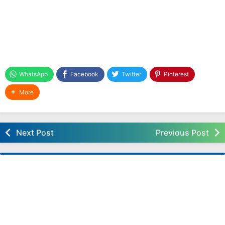
Download Modul Ajar Deep Learning PJOK
Kelas 2 FASE A Kurikulum Nasional
Download Modul Ajar Deep Learning Seni Rupa
Kelas 2 FASE A Kurikulum Nasional
Download Modul Ajar Deep Learning
Matematika Kelas 2 FASE A Kurikulum Nasional
WhatsApp
Facebook
Twitter
Pinterest
Download Modul Ajar Deep Learning
More
Pendidikan Pancasila (PP) Kelas 2 SD FASE A
Kurikulum Nasional
Download Modul Ajar Deep Learning Bahasa
Next Post
Previous Post
Indonesia Kelas 2 FASE A Kurikulum Nasional
Download Modul Ajar Deep Learning Bahasa
Indonesia Kelas 1 FASE A Kurikulum Nasional
Pembelajaran Deep Learning Kelas 2 Kurikulum
Nasional: Membangun Kecakapan Abad 21
Sejak Dini
Download Jadwal Pelajaran Kelas 2 SD
Kurikulum Merdeka Terbaru Tahun 2025