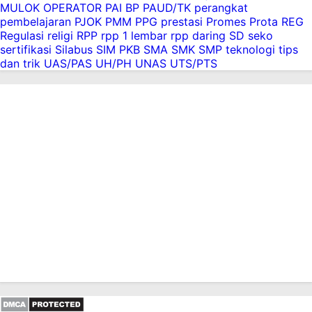
Download Panduan Kokurikuler Kurikulum
MULOK
OPERATOR
PAI BP
PAUD/TK
perangkat
Nasional Tahun 2025
pembelajaran
PJOK
PMM
PPG
prestasi
Promes
Prota
REG
Regulasi
religi
RPP
rpp 1 lembar
rpp daring
SD
seko
sertifikasi
Silabus
SIM PKB
SMA
SMK
SMP
teknologi
tips
dan trik
UAS/PAS
UH/PH
UNAS
UTS/PTS