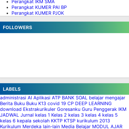
Perangkat IKM SMA
Download CP 2025 Terbaru Mapel SENI MUSIK
Perangkat KUMER PAI BP
Perangkat KUMER PJOK
pdf
Download CP 2025 Terbaru Mapel Seni Rupa
format PDF
FOLLOWERS
Download CP 2025 Terbaru Mapel IPAS format
PDF
Download CP 2025 Terbaru Mapel Matematika
PDF
Download CP 2025 Terbaru Mapel Bahasa
Indonesia format PDF.
Download CP 2025 Terbaru Mapel Pendidikan
Pancasila (PP) PDF
LABELS
Download CP 2025 Terbaru Mapel Pendidikan
Agama Islam dan Budi Pekerti (PAI BP)
administrasi
AI
Aplikasi
ATP
BANK SOAL
belajar mengajar
Download LKPD Coding SD Lengkap Kelas 1, 2,
Berita
Buku
Buku K13
covid 19
CP
DEEP LEARNING
download
Ekstrakurikuler
Goresanku
Guru Penggerak
IKM
3, 4, 5, 6
JADWAL
Jurnal
kelas 1
Kelas 2
kelas 3
kelas 4
kelas 5
Download Panduan Pembelajaran dan Asesmen
kelas 6
kepala sekolah
KKTP
KTSP
kurikulum 2013
Kurikulum Nasional Tahun 2025
Kurikulum Merdeka
lain-lain
Media Belajar
MODUL AJAR