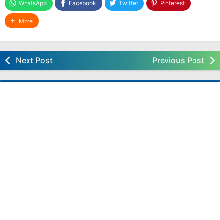
WhatsApp
Facebook
Twitter
Pinterest
Aplikasi Raport Kelas 3 SD Kurikulum Merdeka
More
Semester 1 dan 2
Aplikasi Raport Semester 1 dan 2 SD Kelas
1,2,3,4,5,6 Kurikulum Merdeka
Aplikasi Raport Tengah Semester Kurikulum
Next Post
Previous Post
Merdeka (ATS) SD Semua Kelas
Download Aplikasi PKG Terbaru
Aplikasi Penulisan Ijazah SD 2023 - 2024
Aplikasi Perangkat Pembelajaran Kurikulum
Merdeka Semua Kelas SD Semester 2
Perangkat Pembelajaran Kurikulum Merdeka
Kelas 5 SD Semester 2
Perangkat Pembelajaran Kurikulum Merdeka
Kelas 4 SD Semester 2
DEEP LEARNING
Aplikasi Rapor Kurikulum Merdeka Deep
Learning SD Tahun 2025