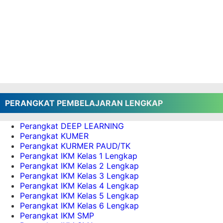
Download Materi TOT Pembelajaran Mendalam
bagi Kepala Sekolah (14 File)
Download Materi TOT Pembelajaran Mendalam
bagi Guru (10 File)
Aplikasi Raport Asesmen Tengah Semester
(ATS) Deep Learning
Download Modul Ajar Deep Learning PAUD
Kurikulum Nasional.
Download CP 2025 Terbaru Mapel Koding dan
PERANGKAT PEMBELAJARAN LENGKAP
Kecerdasan Artifisial (KKA) pdf
Perangkat DEEP LEARNING
Download CP 2025 Terbaru Mapel Bahasa
Perangkat KUMER
Inggris pdf
Perangkat KURMER PAUD/TK
Download CP 2025 Terbaru Mapel PJOK
Perangkat IKM Kelas 1 Lengkap
Sekolah Dasar dan Madrasah Ibtidaiyah (SD/MI)
Perangkat IKM Kelas 2 Lengkap
format PDF
Perangkat IKM Kelas 3 Lengkap
Perangkat IKM Kelas 4 Lengkap
Download CP 2025 Terbaru Mapel Seni Teater
Perangkat IKM Kelas 5 Lengkap
SD/MI format PDF
Perangkat IKM Kelas 6 Lengkap
Download CP 2025 Terbaru Mapel SENI TARI
Perangkat IKM SMP
pdf