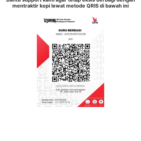
Kurikulum Nasional: Strategi Cerdas
mentraktir kopi lewat metode QRIS di bawah ini
Membangun Kompetensi Abad 21
Download Jadwal Pelajaran Kelas 5 SD
Kurikulum Merdeka Terbaru Tahun 2025
Semester 1 dan 2
Download KKTP SD Kurikulum Merdeka Kelas 5
Semester 1 dan 2
Download ATP SD Kurikulum Merdeka Kelas 5
Semester 1 dan 2
Download Prota dan Promes Kelas 5 SD
Kurikulum Merdeka Semester 1 dan 2
Aplikasi Raport Semester 1 dan 2 SD Kelas
1,2,3,4,5,6 Kurikulum Merdeka
Buku Guru Kelas 5 SD Kurikulum Merdeka
Terbaru PDF
Perangkat Pembelajaran PJOK Kelas 5
Kurikulum Merdeka Semester 1 dan 2
Modul Ajar PAI BP Kelas 5 Kurikulum Merdeka
Semester 1 dan 2