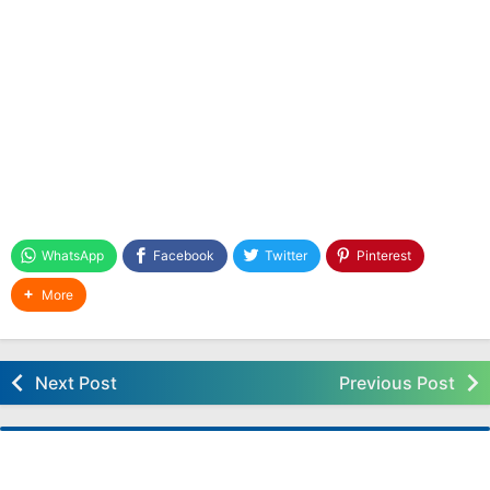
Bertiga Ngrasani Istri
Menunggu Hadiah Lagi dari Kratingdaeng
Seleksi Anugerah Konstitusi Guru PKn SD 2015
Saya Pun Pingin Berlibur
Deg Degan Saat Pelaksanaan Ujian Sekolah SD
2015
Sulitnya Mengakses SIM PAK Modul PKG
Minuman Berenergi Aman Tidak Berbahaya
[NOT FOR SALE] Seluk-beluk Membuat Aplikasi
WhatsApp
Facebook
Twitter
Pinterest
Gratisan
Diijabahinya Do'a Anak Kecil Secara Langsung
More
Merdunya Suara Bule Amerika jadi Imam Sholat
Next Post
Previous Post
Cara Asyik dalam Pembelajaran Musik
Pekematik Guru Pinggiran