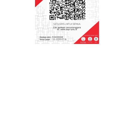
Browser
Goresanku
Deep Learning akan Menggantikan Kurikulum
Merdeka?
Macam-macam Kegiatan yang Bisa Dilakukan
Guru Saat Awal Masuk Sekolah
Asesmen Diagnostik di Awal Masuk Sekolah
dalam Kurikulum Merdeka
Download Buku Kisah Sukses Kepala Sekolah
Prestasi dan Berdedikasi 2019
90 Lebih Lomba 17 Agustusan, No 74 Paling
disuka oleh semua orang
Serunya Aktifitas Video Converence Guru
Pembelajar
Bongkar Aplikasi Harga Jutaan? Sanggupkah
Saya
Tips dan Trik Menjadi Juara Setiap Lomba