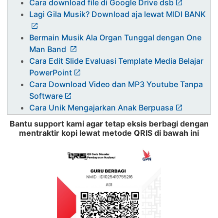
Cara download file di Google Drive dsb
Lagi Gila Musik? Download aja lewat MIDI BANK
Bermain Musik Ala Organ Tunggal dengan One
Man Band
Cara Edit Slide Evaluasi Template Media Belajar
PowerPoint
Cara Download Video dan MP3 Youtube Tanpa
Software
Cara Unik Mengajarkan Anak Berpuasa
Cara Instal BBM APK di PC
Bantu support kami agar tetap eksis berbagi dengan
[Excel] Membuat Tombol Hyperlink Antar Sheet
mentraktir kopi lewat metode QRIS di bawah ini
Yuk ikut Olimpiade Nasional Inovasi
Pembelajaran Matematika
Maintenance Padamu Negeri
Iklan di wordpress dan Cara Menghilangkannya
Cara Membuat tampilan 3 Dimensi Sebuah Web