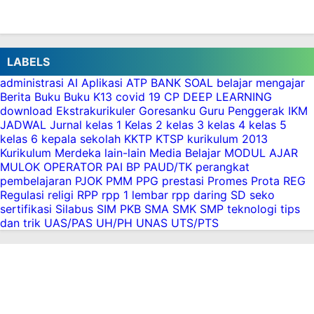
LABELS
administrasi
AI
Aplikasi
ATP
BANK SOAL
belajar mengajar
Berita
Buku
Buku K13
covid 19
CP
DEEP LEARNING
download
Ekstrakurikuler
Goresanku
Guru Penggerak
IKM
JADWAL
Jurnal
kelas 1
Kelas 2
kelas 3
kelas 4
kelas 5
kelas 6
kepala sekolah
KKTP
KTSP
kurikulum 2013
Kurikulum Merdeka
lain-lain
Media Belajar
MODUL AJAR
MULOK
OPERATOR
PAI BP
PAUD/TK
perangkat
pembelajaran
PJOK
PMM
PPG
prestasi
Promes
Prota
REG
Regulasi
religi
RPP
rpp 1 lembar
rpp daring
SD
seko
sertifikasi
Silabus
SIM PKB
SMA
SMK
SMP
teknologi
tips
dan trik
UAS/PAS
UH/PH
UNAS
UTS/PTS