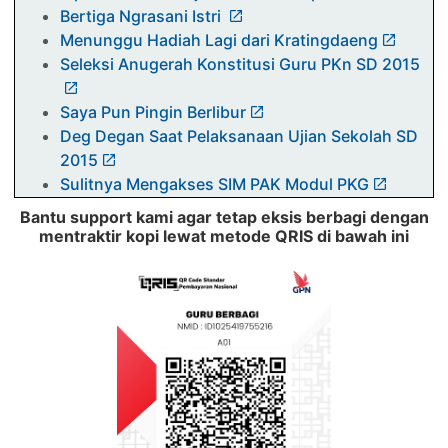
Bertiga Ngrasani Istri
Menunggu Hadiah Lagi dari Kratingdaeng
Seleksi Anugerah Konstitusi Guru PKn SD 2015
Saya Pun Pingin Berlibur
Deg Degan Saat Pelaksanaan Ujian Sekolah SD
2015
Sulitnya Mengakses SIM PAK Modul PKG
Minuman Berenergi Aman Tidak Berbahaya
Bantu support kami agar tetap eksis berbagi dengan
[NOT FOR SALE] Seluk-beluk Membuat Aplikasi
mentraktir kopi lewat metode QRIS di bawah ini
Gratisan
Diijabahinya Do'a Anak Kecil Secara Langsung
Merdunya Suara Bule Amerika jadi Imam Sholat
Cara Asyik dalam Pembelajaran Musik
Pekematik Guru Pinggiran
tips dan trik