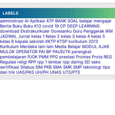
LABELS
administrasi
AI
Aplikasi
ATP
BANK SOAL
belajar mengajar
Berita
Buku
Buku K13
covid 19
CP
DEEP LEARNING
download
Ekstrakurikuler
Goresanku
Guru Penggerak
IKM
JADWAL
Jurnal
kelas 1
Kelas 2
kelas 3
kelas 4
kelas 5
kelas 6
kepala sekolah
KKTP
KTSP
kurikulum 2013
Kurikulum Merdeka
lain-lain
Media Belajar
MODUL AJAR
MULOK
OPERATOR
PAI BP
PAUD/TK
perangkat
pembelajaran
PJOK
PMM
PPG
prestasi
Promes
Prota
REG
Regulasi
religi
RPP
rpp 1 lembar
rpp daring
SD
seko
sertifikasi
Silabus
SIM PKB
SMA
SMK
SMP
teknologi
tips
dan trik
UAS/PAS
UH/PH
UNAS
UTS/PTS