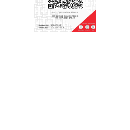
Cara Menggunakan Prompt Chat GPT lebih
Maksimal
Unduh Panduan Daftar Dan Cetak Kartu Sistem
Verifikasi Validasi Individu GTK
Download Tutorial Cara Memaksimalkan
Powerpoint
Yuk ikut kegiatan Workshop PTK
Tips dan Trik Menjadi Juara Setiap Lomba
Cara Mudah Download MP3
Aplikasi Kwitansi Praktis dan Simple Tanpa VBA
2015
Optimasi SEO dengan mencari kata kunci di
Google trends
Cara download file di Google Drive dsb
Lagi Gila Musik? Download aja lewat MIDI BANK
Bermain Musik Ala Organ Tunggal dengan One
Man Band