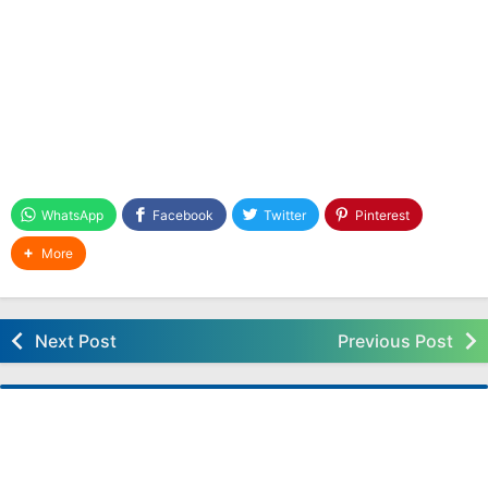
Cara Edit Slide Evaluasi Template Media Belajar
PowerPoint
Cara Download Video dan MP3 Youtube Tanpa
Software
Cara Unik Mengajarkan Anak Berpuasa
Cara Instal BBM APK di PC
[Excel] Membuat Tombol Hyperlink Antar Sheet
WhatsApp
Facebook
Twitter
Pinterest
Yuk ikut Olimpiade Nasional Inovasi
Pembelajaran Matematika
More
Maintenance Padamu Negeri
Iklan di wordpress dan Cara Menghilangkannya
Next Post
Previous Post
Cara Membuat tampilan 3 Dimensi Sebuah Web
Browser