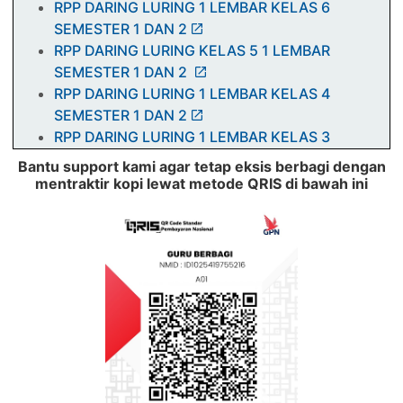
RPP DARING LURING 1 LEMBAR KELAS 6
SEMESTER 1 DAN 2
RPP DARING LURING KELAS 5 1 LEMBAR
SEMESTER 1 DAN 2
RPP DARING LURING 1 LEMBAR KELAS 4
SEMESTER 1 DAN 2
RPP DARING LURING 1 LEMBAR KELAS 3
SEMESTER 1 DAN 2
Bantu support kami agar tetap eksis berbagi dengan
RPP Daring Luring 1 lembar Kelas 1 Pandemi
mentraktir kopi lewat metode QRIS di bawah ini
covid-19
Modul Pembelajaran Pendidikan Jasmani dan
Kesehatan (PENJASKES) SD K13 Kelas 1, 2, 3, 4,
5, dan 6
Modul pembelajaran Daring PAI BP Kelas 1, 2, 3,
4, 5, 6 SD
Contoh Modul Pembelajaran Daring Kelas 1, 2,
3, 4, 5, 6
RPP 1 Lembar SD Kelas 1, 2, 3, 4, 5, 6 Semester
1 dan 2