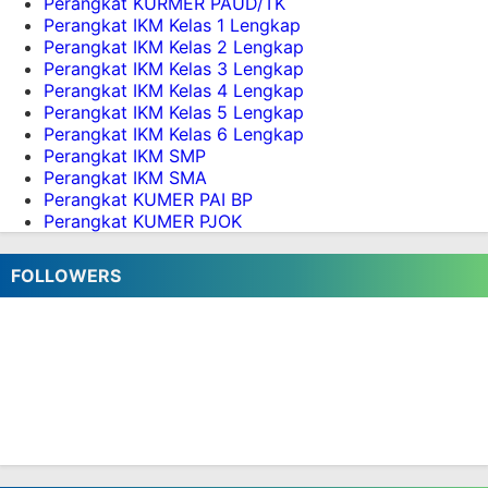
Perangkat KURMER PAUD/TK
Download Aplikasi raport UTS KTSP dan K13
Perangkat IKM Kelas 1 Lengkap
Download Aplikasi Rekap Nilai Kurikulum 2013
Perangkat IKM Kelas 2 Lengkap
Versi 2016
Perangkat IKM Kelas 3 Lengkap
Aplikasi Raport UTS KTSP dan K13
Perangkat IKM Kelas 4 Lengkap
Perangkat IKM Kelas 5 Lengkap
Lowongan WIDYAISWARA P4TK MATEMATIKA
Perangkat IKM Kelas 6 Lengkap
2016
Perangkat IKM SMP
Anda Sukses Lebaran Bila Dapat Menyelesaikan
Perangkat IKM SMA
Game ini
Perangkat KUMER PAI BP
Download Aplikasi SKHU SD Tahun 2016
Perangkat KUMER PJOK
Download Aplikasi K13 Format Terbaru
Download 3 Paket Aplikasi Latihan Mandiri
FOLLOWERS
(Offline) UKG 2015 dengan 100 Soal
Bedah Kisi-kisi UKG 2015 Kelas Awal dan Tinggi
SD
Bedah Materi UKG 2015 SD per Kompetensi (15
paket)
Download Aplikasi Simulasi UKG Android 2
Download Simulasi UKG Android
3 Paket Soal dan Kunci Jawaban Latihan UKG