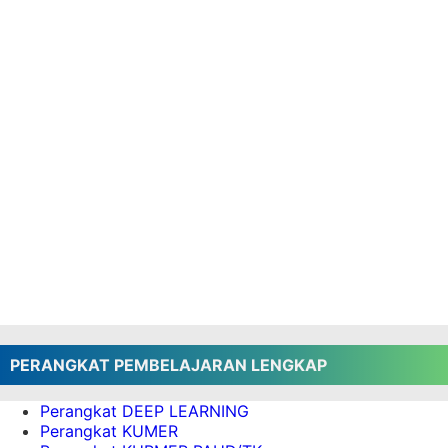
Aplikasi Raport Kurikulum Merdeka kelas 6 SD
Semester 1 dan 2
Aplikasi Raport Kelas 3 SD Kurikulum Merdeka
Semester 1 dan 2
Aplikasi Raport Semester 1 dan 2 SD Kelas
1,2,3,4,5,6 Kurikulum Merdeka
Aplikasi Raport Tengah Semester Kurikulum
Merdeka (ATS) SD Semua Kelas
Download Aplikasi PKG Terbaru
Aplikasi Penulisan Ijazah SD 2023 - 2024
Aplikasi Perangkat Pembelajaran Kurikulum
Merdeka Semua Kelas SD Semester 2
Perangkat Pembelajaran Kurikulum Merdeka
Kelas 5 SD Semester 2
Perangkat Pembelajaran Kurikulum Merdeka
PERANGKAT PEMBELAJARAN LENGKAP
Kelas 4 SD Semester 2
Perangkat DEEP LEARNING
download
Perangkat KUMER