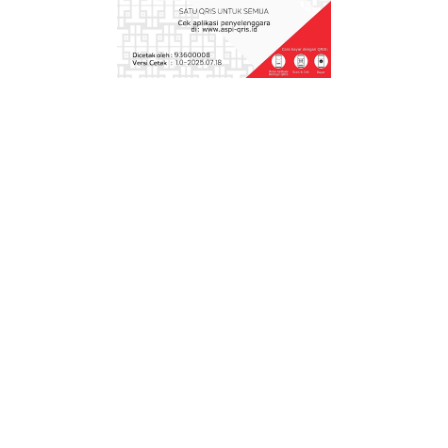
Download Kalender Pendidikan 2020 / 2021
Excel dan PDF
RPP 1 lembar kelas 2 SD K13 Semester 1 dan 2
Revisi 2020
RPP 1 Lembar Kelas 1 Semester 1 dan 2 Revisi
2020
Aplikasi
Aplikasi Rapor SD Semester 2 Kurikulum
Merdeka Kelas 1 sampai kelas 6
Aplikasi Rapor Kurikulum Merdeka SMP/MTs
Model Deep Learning (ATS & Rapor Akhir
Semester)
Aplikasi Rapor Kurikulum Merdeka Deep
Learning SD Tahun 2025
Aplikasi Raport Asesmen Tengah Semester
(ATS) Deep Learning
Download Aplikasi Perangkat Pembelajaran