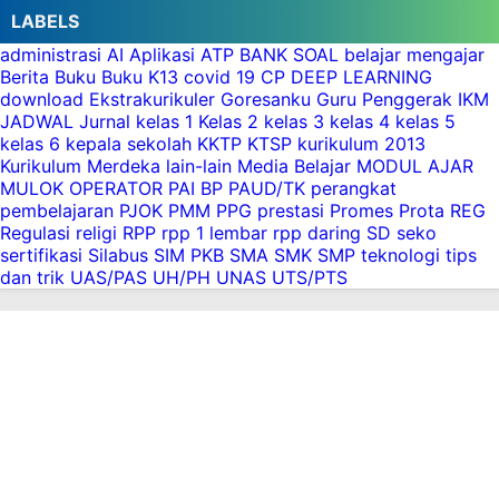
2015
LABELS
Download 5 Paket Soal Uji Kompetensi Guru
administrasi
AI
Aplikasi
ATP
BANK SOAL
belajar mengajar
(UKG)
Berita
Buku
Buku K13
covid 19
CP
DEEP LEARNING
Aplikasi Uji Kompetensi Guru (UKG 2015)
download
Ekstrakurikuler
Goresanku
Guru Penggerak
IKM
JADWAL
Jurnal
kelas 1
Kelas 2
kelas 3
kelas 4
kelas 5
Download Aplikasi Raport K13 Kelas 3 Semester
kelas 6
kepala sekolah
KKTP
KTSP
kurikulum 2013
1
Kurikulum Merdeka
lain-lain
Media Belajar
MODUL AJAR
Download Aplikasi Ijasah SD Format Nilai
MULOK
OPERATOR
PAI BP
PAUD/TK
perangkat
Sekolah 60%-40 %
pembelajaran
PJOK
PMM
PPG
prestasi
Promes
Prota
REG
Aplikasi Nilai Ijasah 2015 Gratis dan Unprotect
Regulasi
religi
RPP
rpp 1 lembar
rpp daring
SD
seko
sertifikasi
Silabus
SIM PKB
SMA
SMK
SMP
teknologi
tips
dan trik
UAS/PAS
UH/PH
UNAS
UTS/PTS
Download Aplikasi Penilaian KTSP Semester 1
2015/2016
Download Aplikasi Raport K13 Kelas 1 Semester
Genap