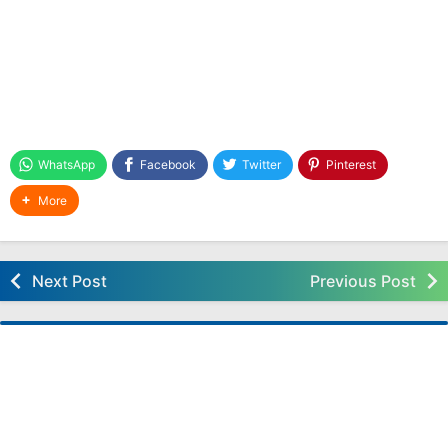
Deep Learning Kelas 6 SD FASE C Kurikulum
Nasional
Download Aplikasi Perangkat Pembelajaran
Deep Learning Kelas 5 SD FASE C Kurikulum
Nasional
Download Aplikasi Perangkat Pembelajaran
Deep Learning Kelas 4 SD FASE B Kurikulum
WhatsApp
Facebook
Twitter
Pinterest
Nasional,
Download Aplikasi Perangkat Pembelajaran
More
Deep Learning Kelas 3 SD FASE B Kurikulum
Nasional
Download Aplikasi Perangkat Pembelajaran
Next Post
Previous Post
Deep Learning Kelas 2 SD FASE A Kurikulum
Nasional
Download Aplikasi Perangkat Pembelajaran
Deep Learning Kelas 1 SD FASE A Kurikulum
Nasional
Download Aplikasi E Ijazah 2025 dan Juknis
Pengelolaannya